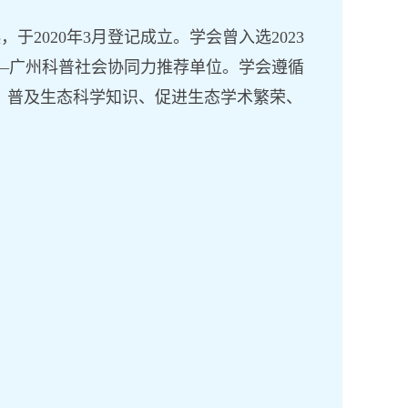
起
，
于
2
020年
3月
登记
成立。学会
曾入选
2023
——广州科普社会协同力推荐单位。学会遵循
、
普及生态科学知识
、
促进生态学术繁荣
、