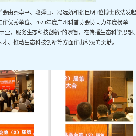
学会由蔡卓平、段舜山、冯远娇和张巨明
4位
博士依法发
工作优秀单位
、
2024年度广州科普协会协同力年度榜单
学事业，服务生态科技创新”的宗旨，在传播生态科学思想
人才
、
推动生态
科技
创新等方面
作出积极
的贡献。