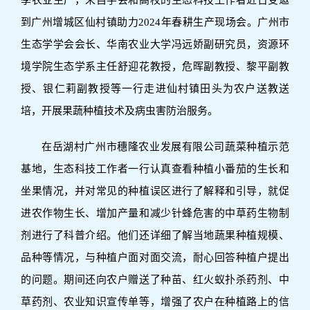
季农业生产，来自学会和高校的生态科技工作者近日受邀
到广州增城区仙村镇助力2024年春耕生产现场会。广州市
生态学学会会长、华南农业大学冯远娇副研究员，资源环
境学院生态学系主任舒迎花教授，危晖副教授、黎平副教
授、银仁莉副教授等一行走进仙村镇田头为农户送教送
培，开展果蔬种植技术及病虫害防治服务。
在岳湖村广州市穗隆农业发展有限公司蔬菜种植示范
基地，生态科技工作者一行认真查看种植小番茄的生长和
坐果情况，并对常见的种植误区进行了解释和引导，就促
进农作物生长、增加产量和减少针蜂危害的中草药生物制
剂进行了科普介绍。他们还详细了解当地蔬果种植规模、
品种等情况，与种植户面对面交流，耐心回答种植户提出
的问题。期间还向农户赠送了种苗、红火蚁扑杀药剂、中
草药剂、农业知识宣传单等，增强了农户在种植路上的信